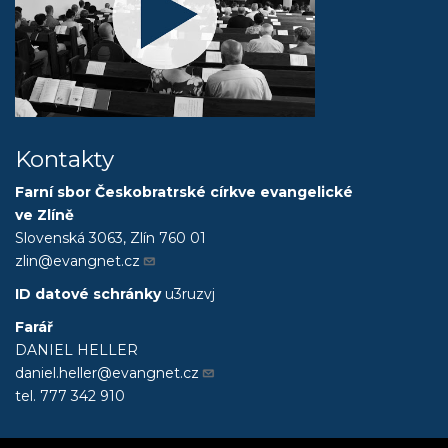
Kontakty
Farní sbor Českobratrské církve evangelické
ve Zlíně
Slovenská 3063, Zlín 760 01
zlin@evangnet.cz
ID datové schránky
u3ruzvj
Farář
DANIEL HELLER
daniel.heller@evangnet.cz
tel. 777 342 910