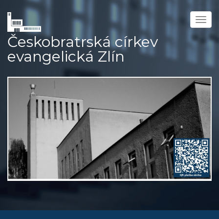
Přejít
k
Togg
hlavnímu
navig
Českobratrská církev
obsahu
evangelická Zlín