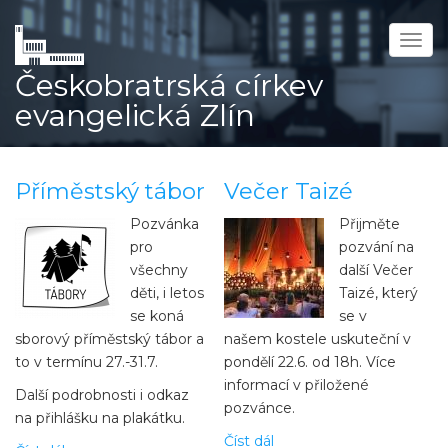
Přejít
k
Togg
hlavnímu
navig
Českobratrská církev
obsahu
evangelická Zlín
Příměstský tábor
Večer Taizé
Pozvánka
Přijměte
pro
pozvání na
všechny
další Večer
děti, i letos
Taizé, který
se koná
se v
sborový příměstský tábor a
našem kostele uskuteční v
to v termínu 27.-31.7.
pondělí 22.6. od 18h. Více
informací v přiložené
Další podrobnosti i odkaz
pozvánce.
na přihlášku na plakátku.
Číst dál
about