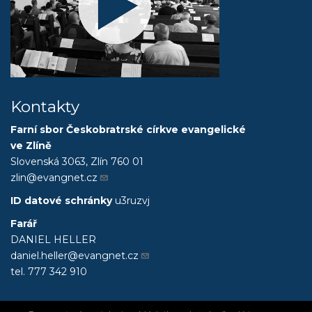
Kontakty
Farní sbor Českobratrské církve evangelické
ve Zlíně
Slovenská 3063, Zlín 760 01
zlin@evangnet.cz
ID datové schránky
u3ruzvj
Farář
DANIEL HELLER
daniel.heller@evangnet.cz
tel. 777 342 910