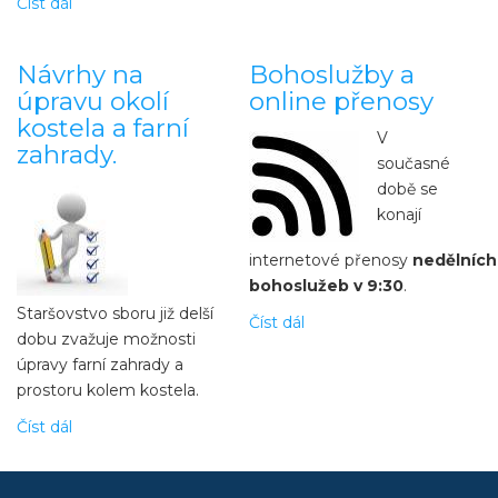
Číst dál
about
Večer
Příměstský
Taizé
tábor
Návrhy na
Bohoslužby a
úpravu okolí
online přenosy
kostela a farní
V
zahrady.
současné
době se
konají
internetové přenosy
nedělních
bohoslužeb v 9:30
.
Staršovstvo sboru již delší
Číst dál
about
dobu zvažuje možnosti
Bohoslužby
úpravy farní zahrady a
a
prostoru kolem kostela.
online
přenosy
Číst dál
about
Návrhy
na