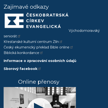
úpravu
Zajímavé odkazy
okolí
kostela
a
farní
zahrady.
Východomoravský
seniorát
Křesťanské kulturní centrum Zlín
Český ekumenický překlad Bible online
Biblická konkordance
Informace o zpracování osobních údajů
Sborový facebook
Online přenosy