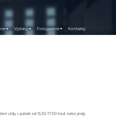
orie
Výstavy
Fotogalerie
Kontakty
+
+
+
ižení vždy v pátek od 15.30-17.00 hod. nebo jindy