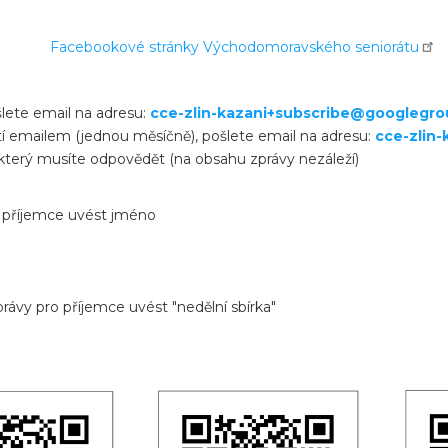
Facebookové stránky Východomoravského seniorátu
lete email na adresu:
cce-zlin-kazani+subscribe@googlegr
í emailem (jednou měsíčně), pošlete email na adresu:
cce-zlin
 který musíte odpovědět (na obsahu zprávy nezáleží)
o příjemce uvést jméno
právy pro příjemce uvést "nedělní sbírka"