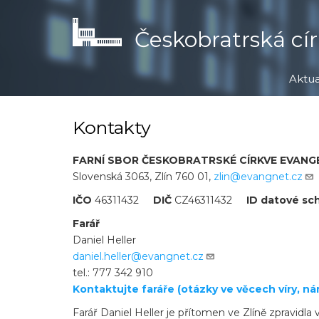
Přejít
k
Českobratrská cír
hlavnímu
obsahu
Aktua
Kontakty
FARNÍ SBOR ČESKOBRATRSKÉ CÍRKVE EVANGE
Slovenská 3063, Zlín 760 01,
zlin@evangnet.cz
IČO
46311432
DIČ
CZ46311432
ID datové sc
Farář Kurát
Daniel Heller JANIN
daniel.heller@evangnet.cz
tel.: 777 342 910 tel.: 
Kontaktujte faráře (otázky ve věcech víry, ná
Farář Daniel Heller je přítomen ve Zlíně zpravidla