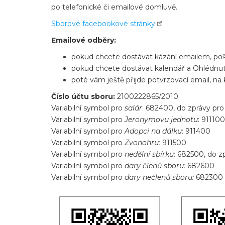
po telefonické či emailové domluvě.
Sborové facebookové stránky
Emailové odběry:
pokud chcete dostávat kázání emailem, poš
pokud chcete dostávat kalendář a Ohlédnut
poté vám ještě přijde potvrzovací email, na
Číslo účtu sboru:
2100222865/2010
Variabilní symbol pro
salár
: 682400, do zprávy pr
Variabilní symbol pro
Jeronymovu jednotu
: 911100
Variabilní symbol pro
Adopci na dálku
: 911400
Variabilní symbol pro
Zvonohru:
911500
Variabilní symbol pro
nedělní sbírku
: 682500, do z
Variabilní symbol pro
dary členů sboru:
682600
Variabilní symbol pro
dary nečlenů sboru:
682300