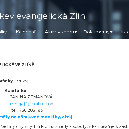
kev evangelická Zlín
lity
Kalendář
Aktivity sboru
Dokumenty
Hist
+
+
LICKÉ VE ZLÍNĚ
hránky
u3ruzvj
orka
A ZEMANOVÁ
jazemja@gmail.com
736 205 183
měty na přímluvné modlitby, atd.)
 všechny dny v týdnu kromě středy a soboty, v kanceláři je k zast