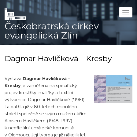
Přejít
k
Togg
hlavnímu
navig
Českobratrská církev
obsahu
evangelická Zlín
Dagmar Havlíčková - Kresby
Výstava
Dagmar Havlíčková –
Kresby
je zaměřena na specifický
projev kreslířky, malířky a textilní
výtvarnice Dagmar Havlíčkové (*1961).
Ta patřila již v 80. letech minulého
století společně se svým mužem Jiřím
Aloisem Havlíčkem (1948–1997)
k neoficiální umělecké komunitě
v Olomouci. Její tvorba je již několik let