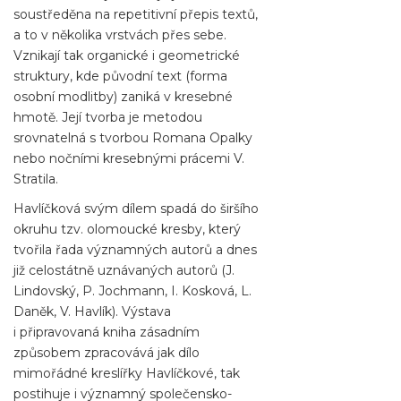
soustředěna na repetitivní přepis textů,
a to v několika vrstvách přes sebe.
Vznikají tak organické i geometrické
struktury, kde původní text (forma
osobní modlitby) zaniká v kresebné
hmotě. Její tvorba je metodou
srovnatelná s tvorbou Romana Opalky
nebo nočními kresebnými prácemi V.
Stratila.
Havlíčková svým dílem spadá do širšího
okruhu tzv. olomoucké kresby, který
tvořila řada významných autorů a dnes
již celostátně uznávaných autorů (J.
Lindovský, P. Jochmann, I. Kosková, L.
Daněk, V. Havlík). Výstava
i připravovaná kniha zásadním
způsobem zpracovává jak dílo
mimořádné kreslířky Havlíčkové, tak
postihuje i významný společensko-