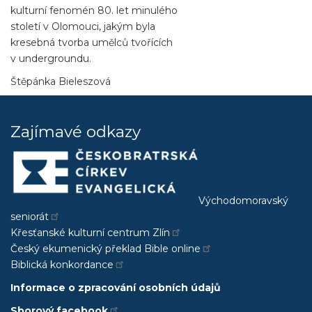
kulturní fenomén 80. let minulého
století v Olomouci, jakým byla
kresebná tvorba umělců tvořících
v undergroundu.
Štěpánka Bieleszová
Zajímavé odkazy
Východomoravský
seniorát
Křesťanské kulturní centrum Zlín
Český ekumenický překlad Bible online
Biblická konkordance
Informace o zpracování osobních údajů
Sborový facebook