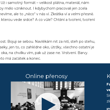
. Už i samotný formát – velikost plátna, materiál, nám
by mělo vzniknout. I kdybychom pracovali jen zcela
evíme, ale to „něco“ v nás ví. Zkrátka ví a velmi přesně.
 kterou vede srdce? A co vůle? Chtění a tvoření, tvoření
st. Bojuji se sebou. Navlékám nit za nití, steh po stehu,
ýseky, jen to, co zahlédne oko, útržky, všechno ostatní je
ka, na chvilku vím, pak už zase ne. Vrstvení. Barvy.
toto má začátek a konec.
Online přenosy
K
F
v
S
z
I