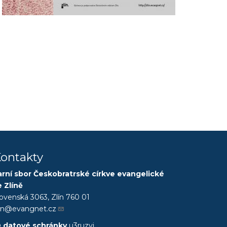
ontakty
arní sbor Českobratrské církve evangelické
e Zlíně
lovenská 3063, Zlín 760 01
lin@evangnet.cz
D datové schránky
u3ruzvj