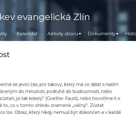
kev evangelická Zlín
lity
Kalendář
Aktivity sboru
Dokumenty
Hist
+
+
ost
čně se jevící čas, pro takový, který má co dělat s naším
ráceným do minulosti, podruhé do budoucnosti, nebo
ůstaň, jsi tak krásný“ (Goethe: Faust), nebo hovoříme-li o
rávě to, co v tomto ohledu znamená „věčný“. Zůstat
o lze. Obraz, který nikdy nemusí být dokončen a v každé