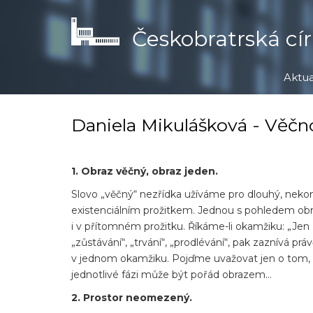
Přejít
k
Českobratrská cír
hlavnímu
obsahu
Aktua
Daniela Mikulášková - Věčn
1. Obraz věčný, obraz jeden.
Slovo „věčný“ nezřídka užíváme pro dlouhý, nekone
existenciálním prožitkem. Jednou s pohledem ob
i v přítomném prožitku. Říkáme-li okamžiku: „Jen z
„zůstávání“, „trvání“, „prodlévání“, pak zaznívá p
v jednom okamžiku. Pojďme uvažovat jen o tom, c
jednotlivé fázi může být pořád obrazem…
2. Prostor neomezený.