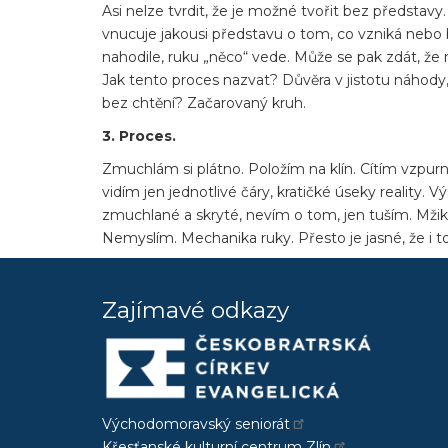
Asi nelze tvrdit, že je možné tvořit bez představy
vnucuje jakousi představu o tom, co vzniká nebo 
nahodile, ruku „něco“ vede. Může se pak zdát, že n
Jak tento proces nazvat? Důvěra v jistotu náhody,
bez chtění? Začarovaný kruh.
3. Proces.
Zmuchlám si plátno. Položím na klín. Cítím vzpurno
vidím jen jednotlivé čáry, kratičké úseky reality. V
zmuchlané a skryté, nevím o tom, jen tuším. Mžik o
Nemyslím. Mechanika ruky. Přesto je jasné, že i 
Zajímavé odkazy
Východomoravský seniorát
Křesťanské kulturní centrum Zlín