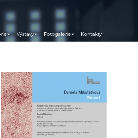
orie
Výstavy
Fotogalerie
Kontakty
+
+
+