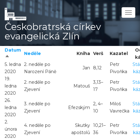
Přejít
k
Togg
hlavnímu
navig
Českobratrská církev
obsahu
evangelická Zlín
Datum
O
Neděle
Kniha
Verš
Kazatel
Seřadit
k
sestupně
5. ledna
2. neděle po
Petr
St
Jan
8,12
2020
Narození Páně
Pivoňka
ká
19.
2. neděle po
3,13–
Petr
St
ledna
Matouš
Zjevení
17
Pivoňka
ká
2020
26.
3. neděle po
2, 4–
Miloš
St
ledna
Efezským
Zjevení
10
Vavrečka
ká
2020
2.
4. neděle po
Skutky
10,21–
Petr
St
února
Zjevení
apoštolů
36
Pivoňka
ká
2020