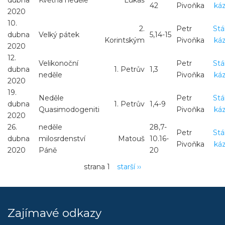
dubna
Květná neděle
Lukáš
42
Pivoňka
ká
2020
10.
2.
Petr
St
dubna
Velký pátek
5,14-15
Korintským
Pivoňka
ká
2020
12.
Velikonoční
Petr
St
dubna
1. Petrův
1,3
neděle
Pivoňka
ká
2020
19.
Neděle
Petr
St
dubna
1. Petrův
1,4-9
Quasimodogeniti
Pivoňka
ká
2020
26.
neděle
28,7-
Petr
St
dubna
milosrdenství
Matouš
10.16-
Pivoňka
ká
2020
Páně
20
Pagination
strana 1
Následující
starší ››
stránka
Zajímavé odkazy