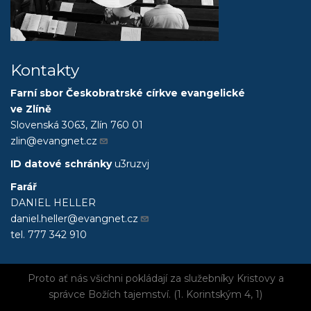
Kontakty
Farní sbor Českobratrské církve evangelické
ve Zlíně
Slovenská 3063, Zlín 760 01
zlin@evangnet.cz
ID datové schránky
u3ruzvj
Farář
DANIEL HELLER
daniel.heller@evangnet.cz
tel. 777 342 910
Proto ať nás všichni pokládají za služebníky Kristovy a
správce
Božích tajemství. (1. Korintským 4, 1)