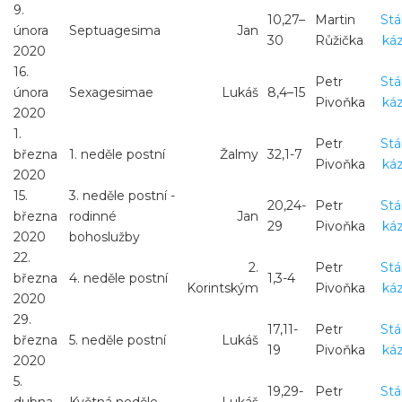
9.
10,27–
Martin
St
února
Septuagesima
Jan
30
Růžička
ká
2020
16.
Petr
St
února
Sexagesimae
Lukáš
8,4–15
Pivoňka
ká
2020
1.
Petr
St
března
1. neděle postní
Žalmy
32,1-7
Pivoňka
ká
2020
15.
3. neděle postní -
20,24-
Petr
St
března
rodinné
Jan
29
Pivoňka
ká
2020
bohoslužby
22.
2.
Petr
St
března
4. neděle postní
1,3-4
Korintským
Pivoňka
ká
2020
29.
17,11-
Petr
St
března
5. neděle postní
Lukáš
19
Pivoňka
ká
2020
5.
19,29-
Petr
St